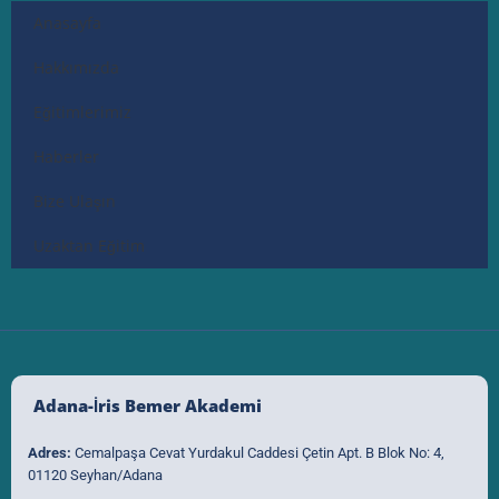
Anasayfa
Hakkımızda
Eğitimlerimiz
Haberler
Bize Ulaşın
Uzaktan Eğitim
Adana-İris Bemer Akademi
Adres:
Cemalpaşa Cevat Yurdakul Caddesi Çetin Apt. B Blok No: 4,
01120 Seyhan/Adana