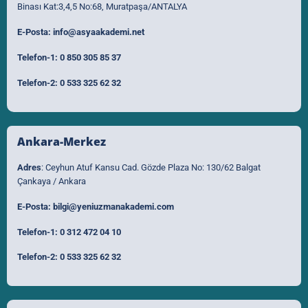
Binası Kat:3,4,5 No:68, Muratpaşa/ANTALYA
E-Posta:
info@asyaakademi.net
Telefon-1:
0 850 305 85 37
Telefon-2:
0 533 325 62 32
Ankara-Merkez
Adres
: Ceyhun Atuf Kansu Cad. Gözde Plaza No: 130/62 Balgat
Çankaya / Ankara
E-Posta:
bilgi@yeniuzmanakademi.com
Telefon-1:
0 312 472 04 10
Telefon-2:
0 533 325 62 32