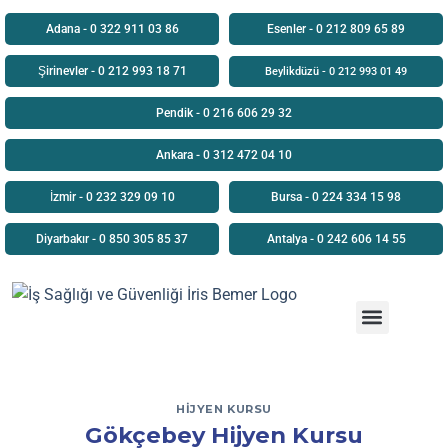
Adana - 0 322 911 03 86
Esenler - 0 212 809 65 89
Şirinevler - 0 212 993 18 71
Beylikdüzü - 0 212 993 01 49
Pendik - 0 216 606 29 32
Ankara - 0 312 472 04 10
İzmir - 0 232 329 09 10
Bursa - 0 224 334 15 98
Diyarbakır - 0 850 305 85 37
Antalya - 0 242 606 14 55
Uzaktan Eğitim
HIJYEN KURSU
Gökçebey Hijyen Kursu