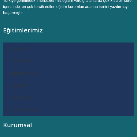
Türkiye genelindeki merkezlerimiz eğitim verdiği alanlarda çok kısa bir süre
içerisinde, en çok tercih edilen eğitim kurumları arasına ismini yazdırmayı
başarmıştır.
Eğitimlerimiz
Anasayfa
Hakkımızda
Eğitimlerimiz
Haberler
Bize Ulaşın
Uzaktan Eğitim
Kurumsal